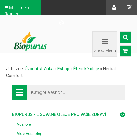
Main menu
(kopie)
Shop Menu
Jste zde:
Úvodní stránka
»
Eshop
»
Éterické oleje
»
Herbal
Comfort
Kategorie eshopu
BIOPURUS - LISOVANÉ OLEJE PRO VAŠE ZDRAVÍ
Acai olej
Aloe Vera olej