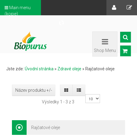
Main menu
(kopie)
Shop Menu
Jste zde:
Úvodní stránka
»
Zdravé oleje
»
Rajčatové oleje
Název produktu +/-
Výsledky 1 - 3 z 3
Rajčatové oleje