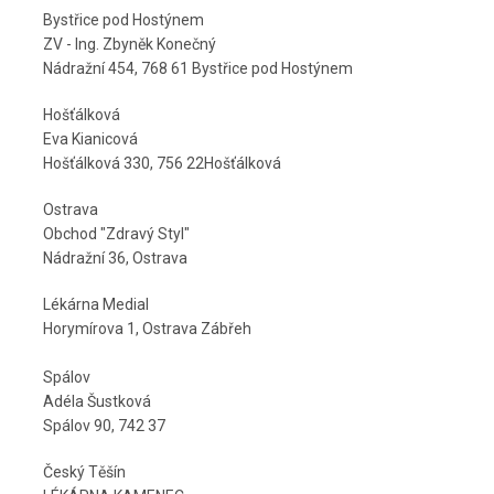
Bystřice pod Hostýnem
ZV - Ing. Zbyněk Konečný
Nádražní 454, 768 61 Bystřice pod Hostýnem
Hošťálková
Eva Kianicová
Hošťálková 330, 756 22Hošťálková
Ostrava
Obchod "Zdravý Styl"
Nádražní 36, Ostrava
Lékárna Medial
Horymírova 1, Ostrava Zábřeh
Spálov
Adéla Šustková
Spálov 90, 742 37
Český Těšín