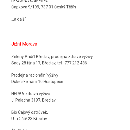
LÉKÁRNA KAMENEC
Čapkova 9/199, 737 01 Český Těšín
...a další
Jižní Morava
Zelený Anděl Břeclav, prodejna zdravé výživy
Sady 28 října 17, Břeclav, tel. 777 212 486
Prodejna racionální výživy
Dukelské nám.10 Hustopeče
HERBA zdravá výživa
J. Palacha 3197, Břeclav
Bio Čajový ostrůvek,
U Tržiště 23 Břeclav