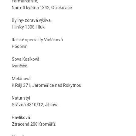
Farmářka sro,
Nám. 3 května 1342, Otrokovice
Byliny-zdravá výživa,
Hliníky 1308, Hluk
Italské speciality Vašáková
Hodonín
Sova Kosíková
Ivančice
Melánová
K Ráji 371, Jaroměřice nad Rokytnou
Natur styl
Srázná 4310/12, Jihlava
Havlíková
Ztracená 208 Kroměříž