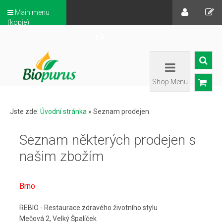
Main menu
(kopie)
Shop Menu
Jste zde:
Úvodní stránka
»
Seznam prodejen
Seznam některých prodejen s
našim zbožím
Brno
REBIO - Restaurace zdravého životního stylu
Mečová 2, Velký Špalíček