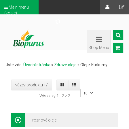
Main menu
(kopie)
Shop Menu
Jste zde:
Úvodní stránka
»
Zdravé oleje
»
Olej z Kurkumy
Název produktu +/-
Výsledky 1 - 2 z 2
Hroznové oleje