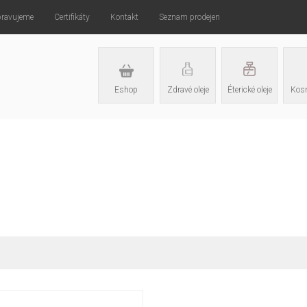
pravujeme
Certifikáty
Kontakt
Seznam prodejen
Eshop
Zdravé oleje
Éterické oleje
Kosm