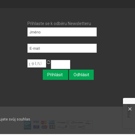
Přihlaste se k odběru Newsletteru
POMOC
×
ujete svůj souhlas.