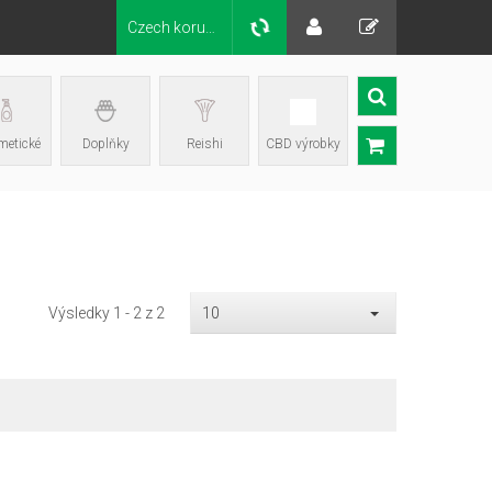
Czech koruna Kč
etické
Doplňky
Reishi
CBD výrobky
Výsledky 1 - 2 z 2
10