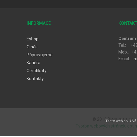
INFORMACE
KONTAK
Centrum 
Eshop
Tel.: +4
O nás
Mob.: +4
Připravujeme
Email:
in
Kariéra
Certifikáty
Kontakty
© 2016 Biopurus s.r.o..
Tento web používá 
Tvorba webových stránek, opti