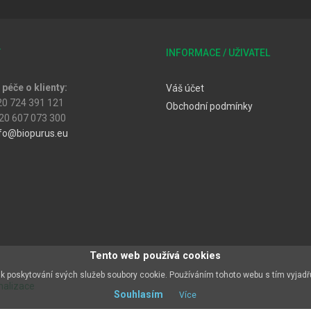
T
INFORMACE / UŽIVATEL
péče o klienty:
Váš účet
20 724 391 121
Obchodní podmínky
20 607 073 300
fo@biopurus.eu
Tento web používá cookies
k poskytování svých služeb soubory cookie. Používáním tohoto webu s tím vyjadř
malizace
Souhlasím
Více