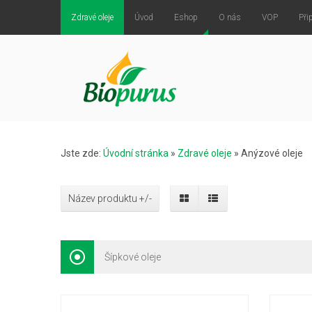
Zdravé oleje
Úvod
Eshop
O nás
VOP
Při
Jste zde:
Úvodní stránka
»
Zdravé oleje
»
Anýzové oleje
Název produktu +/-
Šípkové oleje