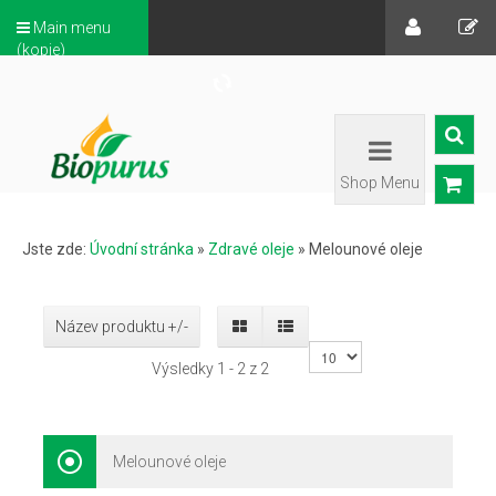
Main menu
(kopie)
Shop Menu
Jste zde:
Úvodní stránka
»
Zdravé oleje
»
Melounové oleje
Název produktu +/-
Výsledky 1 - 2 z 2
Melounové oleje