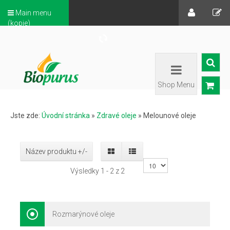
Main menu
(kopie)
Shop Menu
Jste zde:
Úvodní stránka
»
Zdravé oleje
»
Melounové oleje
Název produktu +/-
Výsledky 1 - 2 z 2
Rozmarýnové oleje