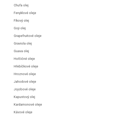
Chufa olej
Fenyklové oleje
Fíkový olej
Goji olej
Grapefruitové oleje
Graviola olej
Guava olej
Hořčičné oleje
Hřebíčkové oleje
Hroznové oleje
Jahodové oleje
Jojobové oleje
Kapustový olej
Kardamonové oleje
Kávové oleje