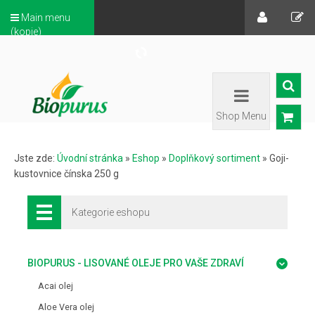
Main menu
(kopie)
Shop Menu
Jste zde:
Úvodní stránka
»
Eshop
»
Doplňkový sortiment
»
Goji-
kustovnice čínska 250 g
Kategorie eshopu
BIOPURUS - LISOVANÉ OLEJE PRO VAŠE ZDRAVÍ
Acai olej
Aloe Vera olej