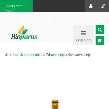
Main menu
(kopie)
Shop Menu
Jste zde:
Úvodní stránka
»
Zdravé oleje
»
Kokosové oleje