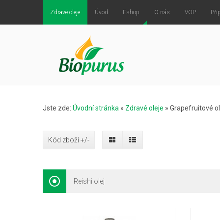
Zdravé oleje
Úvod
Eshop
O nás
VOP
Při
Jste zde:
Úvodní stránka
»
Zdravé oleje
»
Grapefruitové ol
Kód zboží +/-
Reishi olej