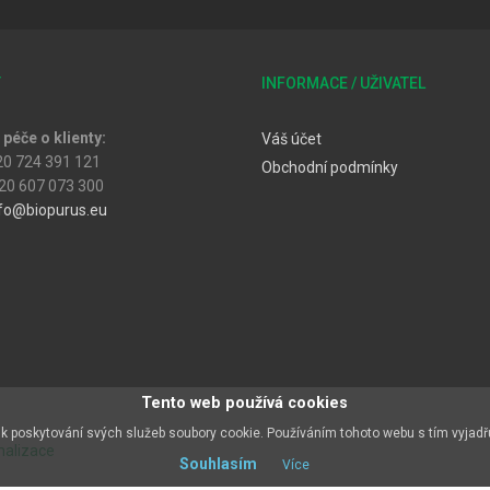
T
INFORMACE / UŽIVATEL
péče o klienty:
Váš účet
20 724 391 121
Obchodní podmínky
20 607 073 300
fo@biopurus.eu
Tento web používá cookies
k poskytování svých služeb soubory cookie. Používáním tohoto webu s tím vyjadř
malizace
Souhlasím
Více