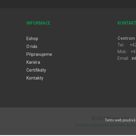
INFORMACE
KONTAK
Centrum 
Eshop
Tel.: +4
O nás
Mob.: +4
Připravujeme
Email:
in
Kariéra
Certifikáty
Kontakty
© 2016 Biopurus s.r.o..
Tento web používá 
Tvorba webových stránek, opti