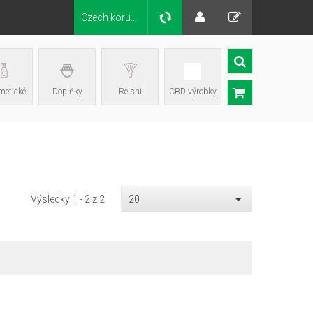
Czech koruna Kč
etické
Doplňky
Reishi
CBD výrobky
Výsledky 1 - 2 z 2
20