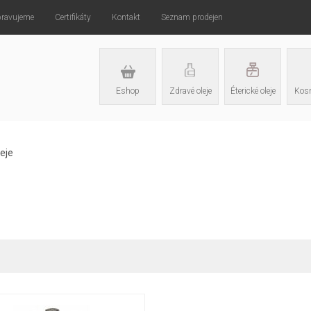
pravujeme
Certifikáty
Kontakt
Seznam prodejen
Eshop
Zdravé oleje
Éterické oleje
Kosm
eje