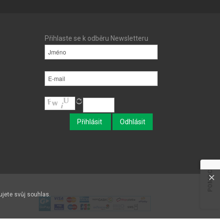
Přihlaste se k odběru Newsletteru
POMOC
×
ujete svůj souhlas.