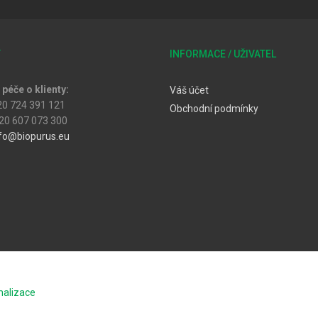
T
INFORMACE / UŽIVATEL
péče o klienty:
Váš účet
20 724 391 121
Obchodní podmínky
20 607 073 300
fo@biopurus.eu
malizace