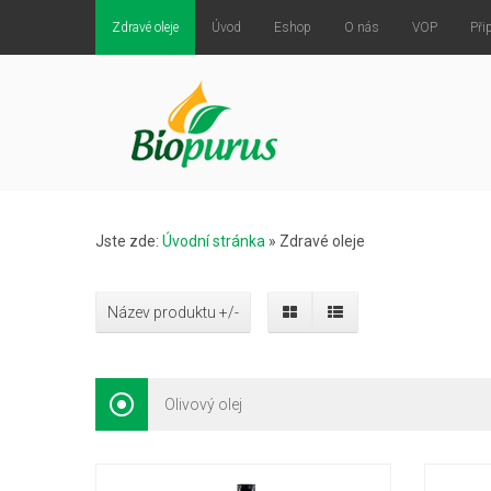
Zdravé oleje
Úvod
Eshop
O nás
VOP
Při
Jste zde:
Úvodní stránka
»
Zdravé oleje
Název produktu +/-
Olivový olej