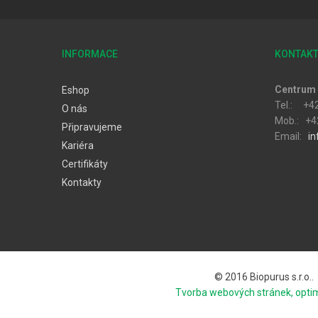
INFORMACE
KONTAK
Centrum 
Eshop
Tel.: +4
O nás
Mob.: +4
Připravujeme
Email:
in
Kariéra
Certifikáty
Kontakty
© 2016 Biopurus s.r.o..
Tvorba webových stránek, opti