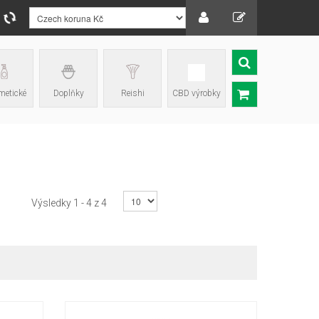
etické
Doplňky
Reishi
CBD výrobky
Výsledky 1 - 4 z 4