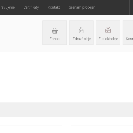
pravujeme
Certifikáty
Kontakt
Seznam prodejen
Eshop
Zdravé oleje
Éterické oleje
Kosm