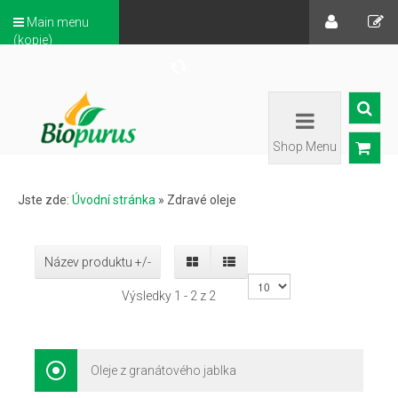
Main menu
(kopie)
Shop Menu
Jste zde:
Úvodní stránka
»
Zdravé oleje
Název produktu +/-
Výsledky 1 - 2 z 2
Oleje z granátového jablka