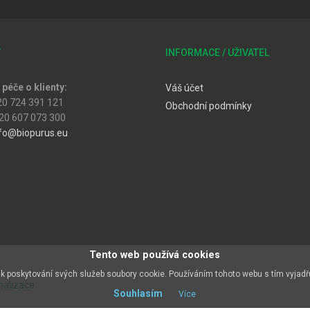
T
INFORMACE / UŽIVATEL
péče o klienty:
Váš účet
20 724 391 121
Obchodní podmínky
20 607 073 300
fo@biopurus.eu
Tento web používá cookies
k poskytování svých služeb soubory cookie. Používáním tohoto webu s tím vyjadř
malizace
Souhlasím
Více