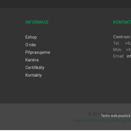
INFORMACE
KONTAK
Centrum 
Eshop
Tel.: +4
O nás
Mob.: +4
Připravujeme
Email:
in
Kariéra
Certifikáty
Kontakty
© 2016 Biopurus s.r.o..
Tento web používá 
Tvorba webových stránek, opti