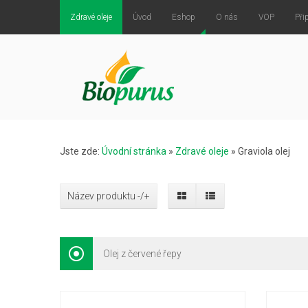
Zdravé oleje
Úvod
Eshop
O nás
VOP
Při
Jste zde:
Úvodní stránka
»
Zdravé oleje
»
Graviola olej
Název produktu -/+
Olej z červené řepy