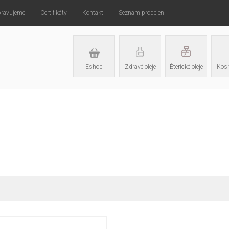
pravujeme
Certifikáty
Kontakt
Seznam prodejen
Eshop
Zdravé oleje
Éterické oleje
Kosm