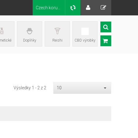
Czech koruna Kč
etické
Doplňky
Reishi
CBD výrobky
Výsledky 1 - 2 z 2
10