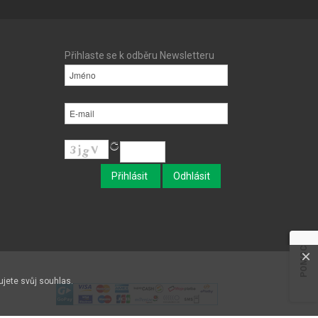
Přihlaste se k odběru Newsletteru
POMOC
×
ujete svůj souhlas.