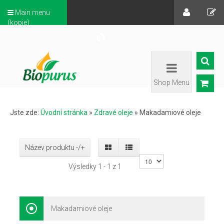
Main menu
(kopie)
Shop Menu
Jste zde:
Úvodní stránka
»
Zdravé oleje
»
Makadamiové oleje
Název produktu -/+
Výsledky 1 - 1 z 1
Makadamiové oleje