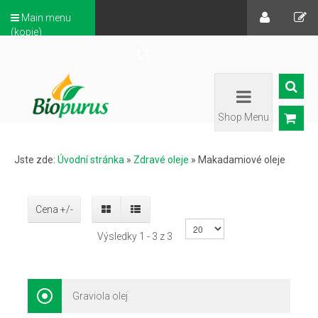
Main menu
(kopie)
Shop Menu
Jste zde:
Úvodní stránka
»
Zdravé oleje
»
Makadamiové oleje
Cena +/-
Výsledky 1 - 3 z 3
Graviola olej