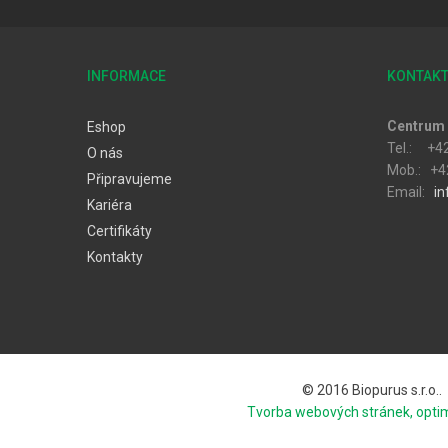
INFORMACE
KONTAK
Centrum 
Eshop
Tel.: +4
O nás
Mob.: +4
Připravujeme
Email:
in
Kariéra
Certifikáty
Kontakty
© 2016 Biopurus s.r.o..
Tvorba webových stránek, opti