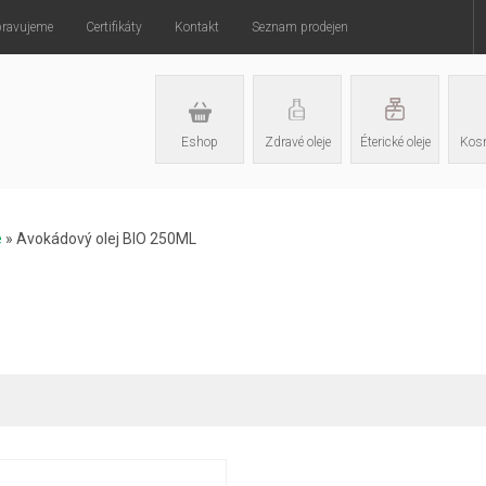
pravujeme
Certifikáty
Kontakt
Seznam prodejen
Eshop
Zdravé oleje
Éterické oleje
Kosm
e
»
Avokádový olej BIO 250ML