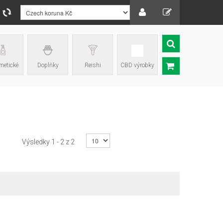
etické
Doplňky
Reishi
CBD výrobky
Výsledky 1 - 2 z 2