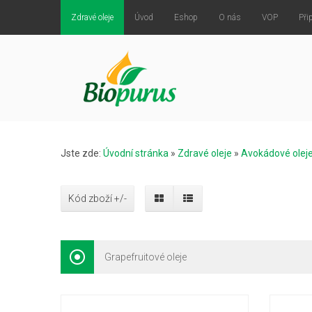
Zdravé oleje
Úvod
Eshop
O nás
VOP
Při
Jste zde:
Úvodní stránka
»
Zdravé oleje
»
Avokádové olej
Kód zboží +/-
Grapefruitové oleje