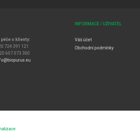
T
INFORMACE / UŽIVATEL
péče o klienty:
Váš účet
20 724 391 121
Obchodní podmínky
20 607 073 300
fo@biopurus.eu
malizace