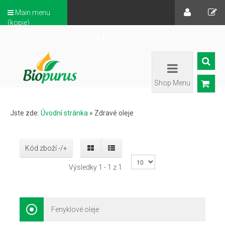
Main menu
(kopie)
Shop Menu
Jste zde:
Úvodní stránka
»
Zdravé oleje
Kód zboží -/+
Výsledky 1 - 1 z 1
Fenyklové oleje