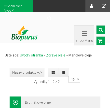
Main menu
(kopie)
Shop Menu
Jste zde:
Úvodní stránka
»
Zdravé oleje
»
Mandlové oleje
Název produktu +/-
Výsledky 1 - 2 z 2
Brutnákové oleje