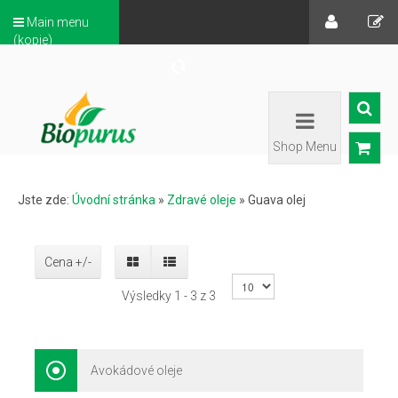
Main menu
(kopie)
Shop Menu
Jste zde:
Úvodní stránka
»
Zdravé oleje
»
Guava olej
Cena +/-
Výsledky 1 - 3 z 3
Avokádové oleje