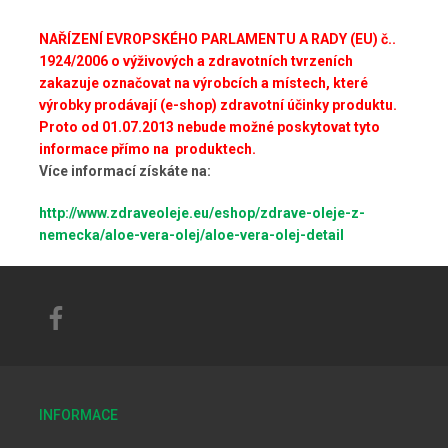
NAŘÍZENÍ EVROPSKÉHO PARLAMENTU A RADY (EU) č..
1924/2006 o výživových a zdravotních tvrzeních
zakazuje označovat na výrobcích a místech, které
výrobky prodávají (e-shop) zdravotní účinky produktu.
Proto od
01.07.2013 nebude možné poskytovat tyto
informace přímo na produktech.
Více informací získáte na:
http://www.zdraveoleje.eu/eshop/zdrave-oleje-z-
nemecka/aloe-vera-olej/aloe-vera-olej-detail
INFORMACE