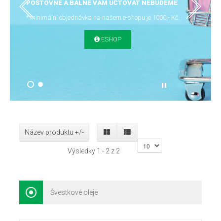
POŠTOVNÉ A BALNÉ VÁM ÚČTOVAT NEBUDEME
* minimální objednávka na našem e-shopu je 1000,- Kč.
ESHOP
Název produktu +/-
Výsledky 1 - 2 z 2
Švestkové oleje