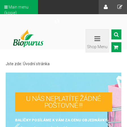
Main menu
(kopie)
Shop Menu
Jste zde:
Úvodní stránka
U NÁS NEPLATÍTE ŽÁDNÉ
POŠTOVNÉ !!!
BALÍČKY POSÍLÁME K VÁM ZA CENU OBJEDNÁVKY