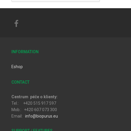
INFORMATION
Eshop
CONTACT
Centrum péče o klienty:
Tel.: +420 515 917 597
Mob.: +420 607 073 300
Email:
info@biopurus.eu
SUPPORT / FEATURES