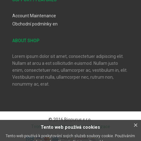
Account Maintenance
Obchodní podmínky en
ABOUT SHOP
Lorem ipsum dolor sit amet, consectetuer adipiscing elit.
Nullam at arcu a est sollicitudin euismod. Nullam justo
enim, consectetuer nec, ullamcorper ac, vestibulum in, elit.
Vestibulum erat nulla, ullamcorper nec, rutrum non,
nonummy ac, erat.
© 2016 Biopurus s.r.o..
×
Tvorba webových stránek, optimalizace
Tento web používá cookies
Tento web používá k poskytování svých služeb soubory cookie. Používáním